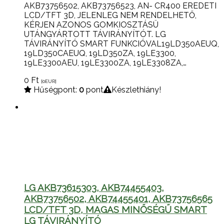
AKB73756502, AKB73756523, AN- CR400 EREDETI
LCD/TFT 3D, JELENLEG NEM RENDELHETŐ,
KÉRJEN AZONOS GOMKIOSZTÁSÜ
UTÁNGYÁRTOTT TÁVIRÁNYÍTÓT. LG
TÁVIRÁNYÍTÓ SMART FUNKCIÓVAL19LD350AEUQ,
19LD350CAEUQ, 19LD350ZA, 19LE3300,
19LE3300AEU, 19LE3300ZA, 19LE3308ZA,…
0
Ft
[0
EUR
]
Hűségpont:
0
pont
Készlethiány!
LG AKB73615303, AKB74455403,
AKB73756502, AKB74455401, AKB73756565
LCD/TFT 3D, MAGAS MINŐSÉGŰ SMART
LG TÁVIRÁNYÍTÓ