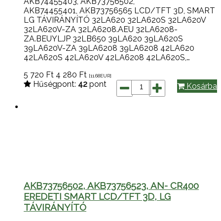
AKB74455403, AKB73756502,
AKB74455401, AKB73756565 LCD/TFT 3D, SMART
LG TÁVIRÁNYÍTÓ 32LA620 32LA620S 32LA620V
32LA620V-ZA 32LA6208.AEU 32LA6208-
ZA.BEUYLJP 32LB650 39LA620 39LA620S
39LA620V-ZA 39LA6208 39LA6208 42LA620
42LA620S 42LA620V 42LA6208 42LA620S,…
5 720
Ft
4 280
Ft
[11.68
EUR
]
Hűségpont:
42
pont
Kosárba
AKB73756502, AKB73756523, AN- CR400
EREDETI SMART LCD/TFT 3D, LG
TÁVIRÁNYÍTÓ