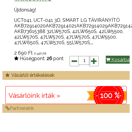
Újdonság!
UCT041, UCT-041 3D, SMART LG TÁVIRÁNYÍTÓ
AKB72914020AKB72914021AKB72914029AKB72914
AKB73615388 32LW570S, 42LW650S, 42LW5500,
42LW570S, 47LW570S, 47LW570S, 47LW5500,
47LW650S, 47LW570S, 55LW570S,…
2 690
Ft
[7.34
EUR
]
Hűségpont:
26
pont
Kosárba
Vásárlói értékelések
100 %
Vásárlóink írták »
Partnereink