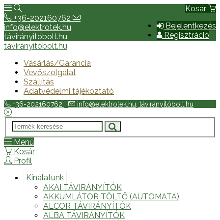
Kosár
+36-202160762
Bejelentkezés
info@elektrotek.hu,
Regisztráció
távirányitóbolt.hu
távirányítóbolt.hu
Vásárlás/Garancia
Vevőszolgálat
Szállítás
Adatvédelmi tájékoztató
+36-202160762
info@elektrotek.hu, távirányitóbolt.hu
Menü
Kosár
Profil
Kínálatunk
AKAI TÁVIRÁNYÍTÓK
AKKUMLÁTOR TÖLTŐ (AUTOMATA)
ALCOR TÁVIRÁNYÍTÓK
ALBA TÁVIRÁNYÍTÓK