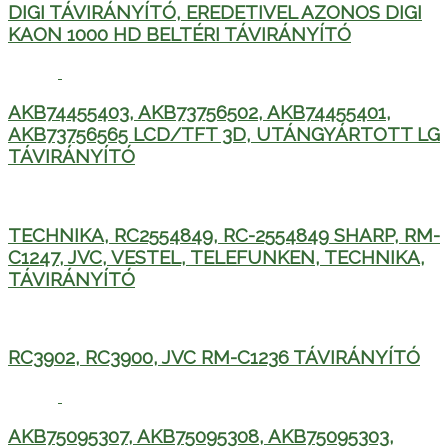
DIGI TÁVIRÁNYÍTÓ, EREDETIVEL AZONOS DIGI
KAON 1000 HD BELTÉRI TÁVIRÁNYÍTÓ
AKB74455403, AKB73756502, AKB74455401,
AKB73756565 LCD/TFT 3D, UTÁNGYÁRTOTT LG
TÁVIRÁNYÍTÓ
TECHNIKA, RC2554849, RC-2554849 SHARP, RM-
C1247, JVC, VESTEL, TELEFUNKEN, TECHNIKA,
TÁVIRÁNYÍTÓ
RC3902, RC3900, JVC RM-C1236 TÁVIRÁNYÍTÓ
AKB75095307, AKB75095308, AKB75095303,