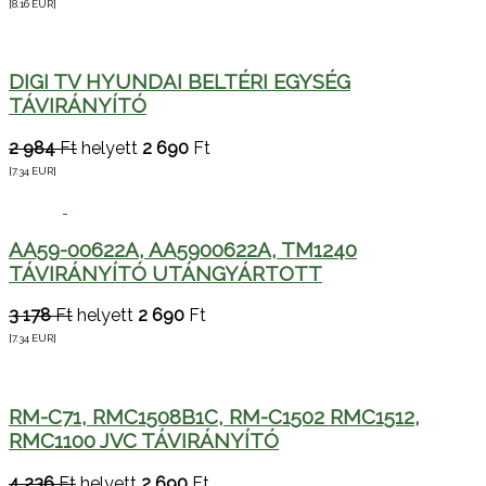
[8.16
EUR
]
DIGI TV HYUNDAI BELTÉRI EGYSÉG
TÁVIRÁNYÍTÓ
2 984
Ft
helyett
2 690
Ft
[7.34
EUR
]
AA59-00622A, AA5900622A, TM1240
TÁVIRÁNYÍTÓ UTÁNGYÁRTOTT
3 178
Ft
helyett
2 690
Ft
[7.34
EUR
]
RM-C71, RMC1508B1C, RM-C1502 RMC1512,
RMC1100 JVC TÁVIRÁNYÍTÓ
4 236
Ft
helyett
2 690
Ft