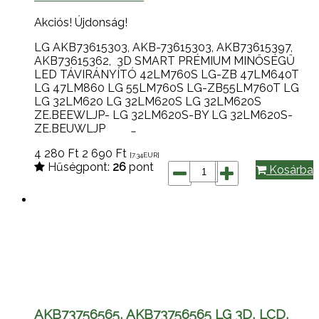
Akciós!
Újdonság!
LG AKB73615303, AKB-73615303, AKB73615397,
AKB73615362, 3D SMART PRÉMIUM MINŐSÉGŰ
LED TÁVIRÁNYÍTÓ 42LM760S LG-ZB 47LM640T
LG 47LM860 LG 55LM760S LG-ZB55LM760T LG
LG 32LM620 LG 32LM620S LG 32LM620S
ZE.BEEWLJP- LG 32LM620S-BY LG 32LM620S-
ZE.BEUWLJP …
4 280
Ft
2 690
Ft
[7.34
EUR
]
Hűségpont:
26
pont
Kosárba
AKB73756565, AKB73756565 LG 3D, LCD,