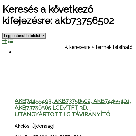
Keresés a következő
kifejezésre: akb73756502
A keresésre 5 termék található.
AKB74455403, AKB73756502, AKB74455401,
AKB73756565 LCD/TFT 3D,
UTÁNGYÁRTOTT LG TÁVIRÁNYÍTÓ
Akciós!
Újdonság!