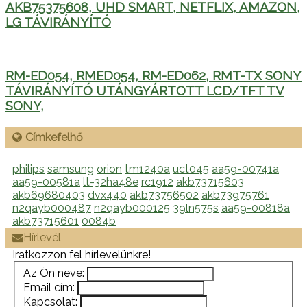
AKB75375608, UHD SMART, NETFLIX, AMAZON,
LG TÁVIRÁNYÍTÓ
RM-ED054, RMED054, RM-ED062, RMT-TX SONY
TÁVIRÁNYÍTÓ UTÁNGYÁRTOTT LCD/TFT TV
SONY,
Címkefelhő
philips
samsung
orion
tm1240a
uct045
aa59-00741a
aa59-00581a
lt-32ha48e
rc1912
akb73715603
akb69680403
dvx440
akb73756502
akb73975761
n2qayb000487
n2qayb000125
39ln575s
aa59-00818a
akb73715601
0084b
Hírlevél
Iratkozzon fel hírlevelünkre!
Az Ön neve:
Email cím:
Kapcsolat: