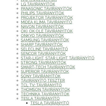
LG TÁVIRÁNYÍTÓK
PANASONIC TÁVIRÁNYÍTÓK
PHILIPS TÁVIRÁNYÍTÓK
PROJEKTOR TÁVIRÁNYÍTÓK
MIDEA KLÍMA TÁVIRÁNYÍTÓ
NAVON TÁVIRÁNYÍTÓK
OKI, OK OLE TÁVIRÁNYÍTÓK
ONKYO TÁVIRÁNYÍTÓK
SAMSUNG TÁVIRÁNYÍTÓK
SHARP TÁVIRÁNYÍTÓK
SELECLINE TÁVIRÁNYÍTÓ
SENCOR TÁVIRÁNYÍTÓK
STAR-LIGHT, STAR LIGHT TÁVIRÁNYÍTÓ
STRONG TÁVIRÁNYÍTÓK
SMART-TECH TÁVIRÁNYÍTÓK
SUPERIOR TÁVIRÁNYÍTÓK
SONY TÁVIRÁNYÍTÓK
TÁVIRÁNYÍTÓ TESZTER
TCL TV: TÁVIRÁNYÍTÓ
THOMSON TÁVIRÁNYÍTÓK
TECHNIKA TÁVIRÁNYÍTÓK
TESLA TÁVIRÁNYÍTÓ
TESLA TÁVIRÁNYÍTÓ