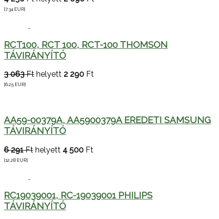
[7.34
EUR
]
RCT100, RCT 100, RCT-100 THOMSON
TÁVIRÁNYÍTÓ
3 063
Ft
helyett
2 290
Ft
[6.25
EUR
]
AA59-00379A, AA5900379A EREDETI SAMSUNG
TÁVIRÁNYÍTÓ
6 291
Ft
helyett
4 500
Ft
[12.28
EUR
]
RC19039001, RC-19039001 PHILIPS
TÁVIRÁNYÍTÓ