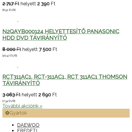
2 717
Ft
helyett
2 390
Ft
[6.52
EUR
]
N2QAYB000124 HELYETTESÍTŐ PANASONIC
HDD DVD TÁVIRÁNYÍTÓ
8 000
Ft
helyett
7 500
Ft
[20.47
EUR
]
RCT311AC1, RCT-311AC1, RCT 311AC1 THOMSON
TÁVIRÁNYÍTÓ
3 063
Ft
helyett
2 690
Ft
[7.34
EUR
]
További akcióink »
Gyártók
DAEWOO
EREDETI