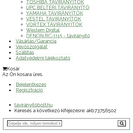
TOSHIBA TÁVIRÁNYÍTÓK
UPC BELTÉRI TÁVIRÁNYÍTÓ
YAMAHA TÁVIRÁNYÍTÓK
VESTEL TÁVIRÁNYÍTÓK
VORTEX TÁVIRÁNYÍTÓK
Western Digital
DENON RC-1115 - távirányító
Vásárlás/Garancia
Vevőszolgálat
Szállítás
Adatvédelmi tájékoztató
Kosár
Az Ön kosara üres.
Bejelentkezés
Regisztráció
távirányítóbolt.hu
Keresés a következő kifejezésre: akb73756502