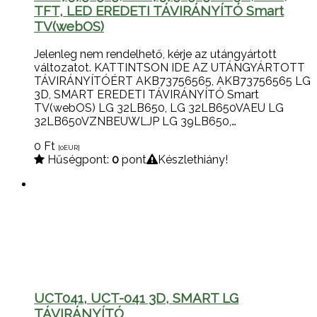
TFT, LED EREDETI TÁVIRÁNYÍTÓ Smart
TV(webOS)
Jelenleg nem rendelhető, kérje az utángyártott
változatot. KATTINTSON IDE AZ UTÁNGYÁRTOTT
TÁVIRÁNYÍTÓÉRT AKB73756565, AKB73756565 LG
3D, SMART EREDETI TÁVIRÁNYÍTÓ Smart
TV(webOS) LG 32LB650, LG 32LB650VAEU LG
32LB650VZNBEUWLJP LG 39LB650,…
0
Ft
[0
EUR
]
Hűségpont:
0
pont
Készlethiány!
UCT041, UCT-041 3D, SMART LG
TÁVIRÁNYÍTÓ