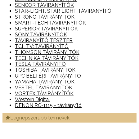
SENCOR TÁVIRÁNYÍTÓK
STAR-LIGHT, STAR LIGHT TÁVIRÁNYÍTÓ
STRONG TÁVIRÁNYÍTÓK
SMART-TECH TÁVIRÁNYÍTÓK
SUPERIOR TÁVIRÁNYÍTÓK
SONY TÁVIRÁNYÍTÓK
TÁVIRÁNYÍTÓ TESZTER
TCL TV: TÁVIRÁNYÍTÓ
THOMSON TÁVIRÁNYÍTÓK
TECHNIKA TÁVIRÁNYÍTÓK
TESLA TÁVIRÁNYÍTÓ
TOSHIBA TÁVIRÁNYÍTÓK
UPC BELTÉRI TÁVIRÁNYÍTÓ
YAMAHA TÁVIRÁNYÍTÓK
VESTEL TÁVIRÁNYÍTÓK
VORTEX TÁVIRÁNYÍTÓK
Western Digital
DENON RC-1115 - távirányító
Legnépszerűbb termékek