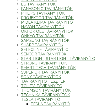
LG TÁVIRÁNYÍTÓK
PANASONIC TÁVIRÁNYÍTÓK
PHILIPS TÁVIRÁNYÍTÓK
PROJEKTOR TÁVIRÁNYÍTÓK
MIDEA KLÍMA TÁVIRÁNYÍTÓ
NAVON TÁVIRÁNYÍTÓK
OKI, OK OLE TÁVIRÁNYÍTÓK
ONKYO TÁVIRÁNYÍTÓK
SAMSUNG TÁVIRÁNYÍTÓK
SHARP TÁVIRÁNYÍTÓK
SELECLINE TÁVIRÁNYÍTÓ
SENCOR TÁVIRÁNYÍTÓK
STAR-LIGHT, STAR LIGHT TÁVIRÁNYÍTÓ
STRONG TÁVIRÁNYÍTÓK
SMART-TECH TÁVIRÁNYÍTÓK
SUPERIOR TÁVIRÁNYÍTÓK
SONY TÁVIRÁNYÍTÓK
TÁVIRÁNYÍTÓ TESZTER
TCL TV: TÁVIRÁNYÍTÓ
THOMSON TÁVIRÁNYÍTÓK
TECHNIKA TÁVIRÁNYÍTÓK
TESLA TÁVIRÁNYÍTÓ
TESLA TÁVIRÁNYÍTÓ