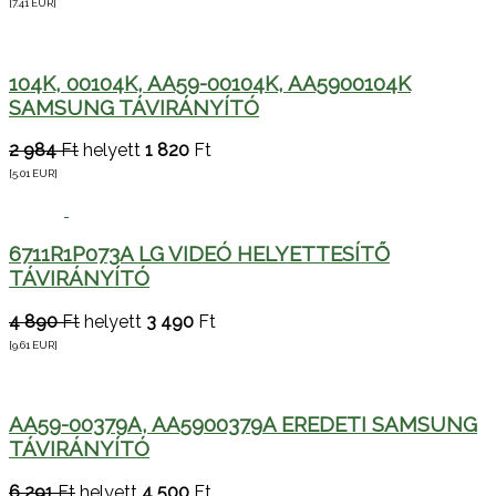
[7.41
EUR
]
104K, 00104K, AA59-00104K, AA5900104K
SAMSUNG TÁVIRÁNYÍTÓ
2 984
Ft
helyett
1 820
Ft
[5.01
EUR
]
6711R1P073A LG VIDEÓ HELYETTESÍTŐ
TÁVIRÁNYÍTÓ
4 890
Ft
helyett
3 490
Ft
[9.61
EUR
]
AA59-00379A, AA5900379A EREDETI SAMSUNG
TÁVIRÁNYÍTÓ
6 291
Ft
helyett
4 500
Ft