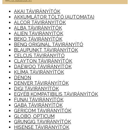
AKAI TÁVIRÁNYÍTÓK
AKKUMLÁTOR TÖLTŐ (AUTOMATA)
ALCOR TÁVIRÁNYÍTÓK
ALBA TÁVIRÁNYÍTÓK
ALIEN TÁVIRÁNYÍTÓK
BEKO TÁVIRÁNYÍTÓK
BENQ ORIGINÁL TÁVIRÁNYÍTÓ
BLAUPUNKT TÁVIRÁNYÍTÓK
CELCUS TÁVIRÁNYÍTÓ
CLAYTON TÁVIRÁNYÍTÓK
DAEWOO TÁVIRÁNYÍTÓK
KLÍMA TÁVIRÁNYÍTÓK
DENON
DENVER TÁVIRÁNYÍTÓK
DIGI TÁVIRÁNYÍTÓK
EGYÉB KOMPATIBILIS TÁVIRÁNYÍTÓK
FUNAI TÁVIRÁNYÍTÓK
GABA TÁVIRÁNYÍTÓK
GERICOM TÁVIRÁNYÍTÓK
GLOBO, OPTICUM
GRUNGIG TÁVIRÁNYÍTÓK
HISENSE TÁVIRÁNYÍTÓK