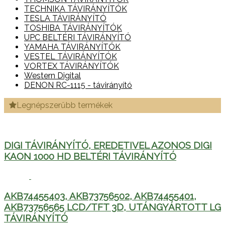
TECHNIKA TÁVIRÁNYÍTÓK
TESLA TÁVIRÁNYÍTÓ
TOSHIBA TÁVIRÁNYÍTÓK
UPC BELTÉRI TÁVIRÁNYÍTÓ
YAMAHA TÁVIRÁNYÍTÓK
VESTEL TÁVIRÁNYÍTÓK
VORTEX TÁVIRÁNYÍTÓK
Western Digital
DENON RC-1115 - távirányító
Legnépszerűbb termékek
DIGI TÁVIRÁNYÍTÓ, EREDETIVEL AZONOS DIGI
KAON 1000 HD BELTÉRI TÁVIRÁNYÍTÓ
AKB74455403, AKB73756502, AKB74455401,
AKB73756565 LCD/TFT 3D, UTÁNGYÁRTOTT LG
TÁVIRÁNYÍTÓ