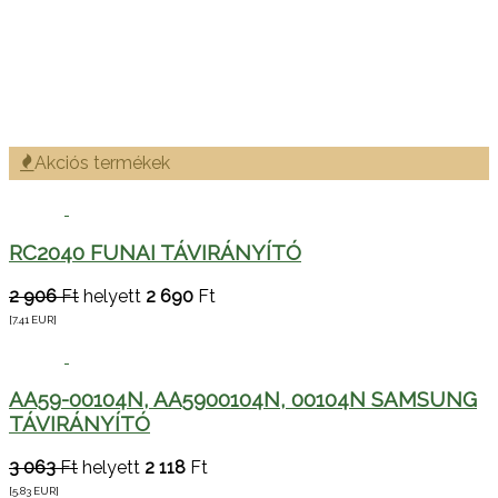
Akciós termékek
RC2040 FUNAI TÁVIRÁNYÍTÓ
2 906
Ft
helyett
2 690
Ft
[7.41
EUR
]
AA59-00104N, AA5900104N, 00104N SAMSUNG
TÁVIRÁNYÍTÓ
3 063
Ft
helyett
2 118
Ft
[5.83
EUR
]