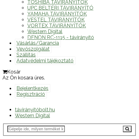
TOSHIBA TÁVIRÁNYÍTÓK
UPC BELTÉRI TÁVIRÁNYÍTÓ
YAMAHA TÁVIRÁNYÍTÓK
VESTEL TÁVIRÁNYÍTÓK
VORTEX TÁVIRÁNYÍTÓK
Western Digital
DENON RC-1115 - távirányító
Vásárlás/Garancia
Vevőszolgálat
Szállítás
Adatvédelmi tájékoztató
Kosár
Az Ön kosara üres.
Bejelentkezés
Regisztráció
távirányítóbolt.hu
Western Digital