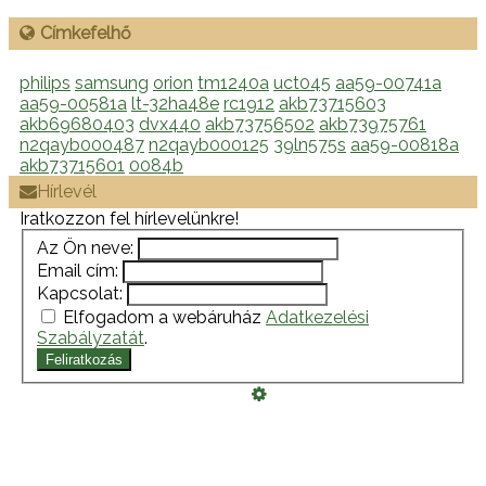
Címkefelhő
philips
samsung
orion
tm1240a
uct045
aa59-00741a
aa59-00581a
lt-32ha48e
rc1912
akb73715603
akb69680403
dvx440
akb73756502
akb73975761
n2qayb000487
n2qayb000125
39ln575s
aa59-00818a
akb73715601
0084b
Hírlevél
Iratkozzon fel hírlevelünkre!
Az Ön neve:
Email cím:
Kapcsolat:
Elfogadom a webáruház
Adatkezelési
Szabályzatát
.
Feliratkozás
Üzemeltető
Online elállás
Teljes katalógus
Vásárlói értékelések