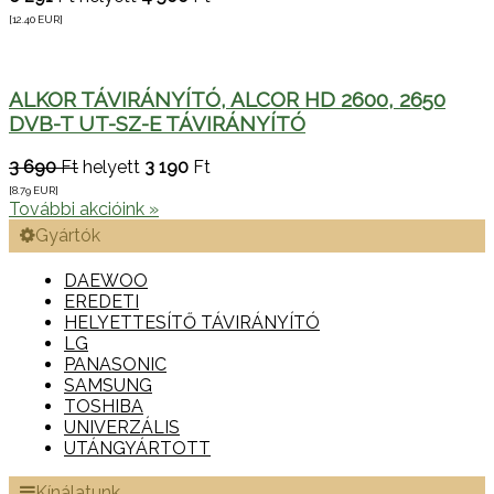
[12.40
EUR
]
ALKOR TÁVIRÁNYÍTÓ, ALCOR HD 2600, 2650
DVB-T UT-SZ-E TÁVIRÁNYÍTÓ
3 690
Ft
helyett
3 190
Ft
[8.79
EUR
]
További akcióink »
Gyártók
DAEWOO
EREDETI
HELYETTESÍTŐ TÁVIRÁNYÍTÓ
LG
PANASONIC
SAMSUNG
TOSHIBA
UNIVERZÁLIS
UTÁNGYÁRTOTT
Kínálatunk