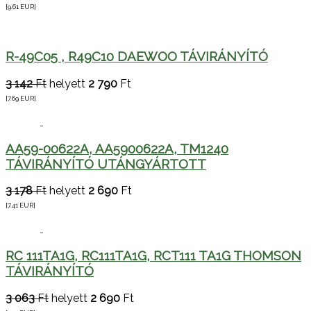
[9.61
EUR
]
R-49C05 , R49C10 DAEWOO TÁVIRÁNYÍTÓ
3 142
Ft
helyett
2 790
Ft
[7.69
EUR
]
AA59-00622A, AA5900622A, TM1240
TÁVIRÁNYÍTÓ UTÁNGYÁRTOTT
3 178
Ft
helyett
2 690
Ft
[7.41
EUR
]
RC 111TA1G, RC111TA1G, RCT111 TA1G THOMSON
TÁVIRÁNYÍTÓ
3 063
Ft
helyett
2 690
Ft