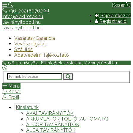
Kosár
+36-202160762
Bejelentkezés
info@elektrotek.hu,
Regisztráció
távirányitóbolt.hu
távirányítóbolt.hu
Vásárlás/Garancia
Vevőszolgálat
Szállítás
Adatvédelmi tájékoztató
+36-202160762
info@elektrotek.hu, távirányitóbolt.hu
Menü
Kosár
Profil
Kínálatunk
AKAI TÁVIRÁNYÍTÓK
AKKUMLÁTOR TÖLTŐ (AUTOMATA)
ALCOR TÁVIRÁNYÍTÓK
ALBA TÁVIRÁNYÍTÓK