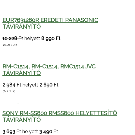
EUR7631260R EREDETI PANASONIC
TÁVIRÁNYÍTÓ
10 228
Ft
helyett
8 990
Ft
[24.76
EUR
]
RM-C1514, RM-C1514, RMC1514 JVC
TÁVIRÁNYÍTÓ
2 984
Ft
helyett
2 690
Ft
[7.41
EUR
]
SONY RM-SS800 RMSS800 HELYETTESÍTŐ
TÁVIRÁNYÍTÓ
3 693
Ft
helyett
3 490
Ft