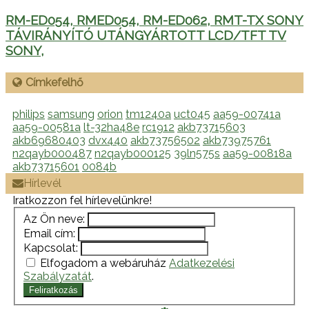
RM-ED054, RMED054, RM-ED062, RMT-TX SONY
TÁVIRÁNYÍTÓ UTÁNGYÁRTOTT LCD/TFT TV
SONY,
Címkefelhő
philips
samsung
orion
tm1240a
uct045
aa59-00741a
aa59-00581a
lt-32ha48e
rc1912
akb73715603
akb69680403
dvx440
akb73756502
akb73975761
n2qayb000487
n2qayb000125
39ln575s
aa59-00818a
akb73715601
0084b
Hírlevél
Iratkozzon fel hírlevelünkre!
Az Ön neve:
Email cím:
Kapcsolat:
Elfogadom a webáruház
Adatkezelési
Szabályzatát
.
Feliratkozás