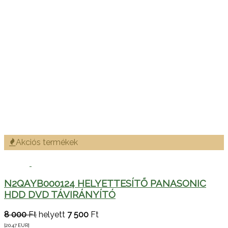
Akciós termékek
N2QAYB000124 HELYETTESÍTŐ PANASONIC
HDD DVD TÁVIRÁNYÍTÓ
8 000
Ft
helyett
7 500
Ft
[20.47
EUR
]