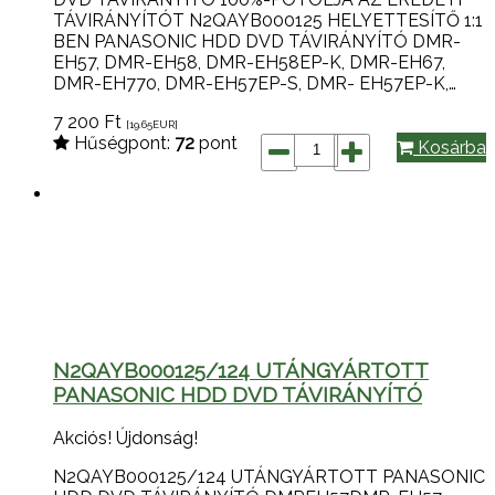
TÁVIRÁNYÍTÓT N2QAYB000125 HELYETTESÍTŐ 1:1
BEN PANASONIC HDD DVD TÁVIRÁNYÍTÓ DMR-
EH57, DMR-EH58, DMR-EH58EP-K, DMR-EH67,
DMR-EH770, DMR-EH57EP-S, DMR- EH57EP-K,…
7 200
Ft
[19.65
EUR
]
Hűségpont:
72
pont
Kosárba
N2QAYB000125/124 UTÁNGYÁRTOTT
PANASONIC HDD DVD TÁVIRÁNYÍTÓ
Akciós!
Újdonság!
N2QAYB000125/124 UTÁNGYÁRTOTT PANASONIC