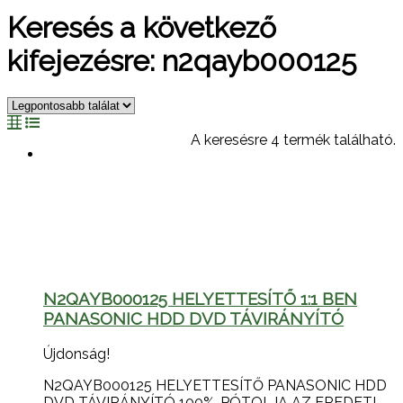
Keresés a következő
kifejezésre: n2qayb000125
A keresésre 4 termék található.
N2QAYB000125 HELYETTESÍTŐ 1:1 BEN
PANASONIC HDD DVD TÁVIRÁNYÍTÓ
Újdonság!
N2QAYB000125 HELYETTESÍTŐ PANASONIC HDD
DVD TÁVIRÁNYÍTÓ 100%-PÓTOLJA AZ EREDETI