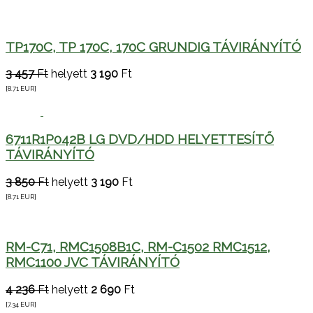
TP170C, TP 170C, 170C GRUNDIG TÁVIRÁNYÍTÓ
3 457
Ft
helyett
3 190
Ft
[8.71
EUR
]
6711R1P042B LG DVD/HDD HELYETTESÍTŐ
TÁVIRÁNYÍTÓ
3 850
Ft
helyett
3 190
Ft
[8.71
EUR
]
RM-C71, RMC1508B1C, RM-C1502 RMC1512,
RMC1100 JVC TÁVIRÁNYÍTÓ
4 236
Ft
helyett
2 690
Ft
[7.34
EUR
]