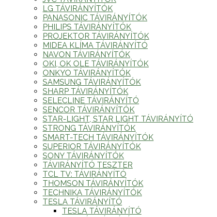
LG TÁVIRÁNYÍTÓK
PANASONIC TÁVIRÁNYÍTÓK
PHILIPS TÁVIRÁNYÍTÓK
PROJEKTOR TÁVIRÁNYÍTÓK
MIDEA KLÍMA TÁVIRÁNYÍTÓ
NAVON TÁVIRÁNYÍTÓK
OKI, OK OLE TÁVIRÁNYÍTÓK
ONKYO TÁVIRÁNYÍTÓK
SAMSUNG TÁVIRÁNYÍTÓK
SHARP TÁVIRÁNYÍTÓK
SELECLINE TÁVIRÁNYÍTÓ
SENCOR TÁVIRÁNYÍTÓK
STAR-LIGHT, STAR LIGHT TÁVIRÁNYÍTÓ
STRONG TÁVIRÁNYÍTÓK
SMART-TECH TÁVIRÁNYÍTÓK
SUPERIOR TÁVIRÁNYÍTÓK
SONY TÁVIRÁNYÍTÓK
TÁVIRÁNYÍTÓ TESZTER
TCL TV: TÁVIRÁNYÍTÓ
THOMSON TÁVIRÁNYÍTÓK
TECHNIKA TÁVIRÁNYÍTÓK
TESLA TÁVIRÁNYÍTÓ
TESLA TÁVIRÁNYÍTÓ