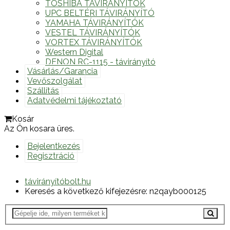
TOSHIBA TÁVIRÁNYÍTÓK
UPC BELTÉRI TÁVIRÁNYÍTÓ
YAMAHA TÁVIRÁNYÍTÓK
VESTEL TÁVIRÁNYÍTÓK
VORTEX TÁVIRÁNYÍTÓK
Western Digital
DENON RC-1115 - távirányító
Vásárlás/Garancia
Vevőszolgálat
Szállítás
Adatvédelmi tájékoztató
Kosár
Az Ön kosara üres.
Bejelentkezés
Regisztráció
távirányítóbolt.hu
Keresés a következő kifejezésre: n2qayb000125