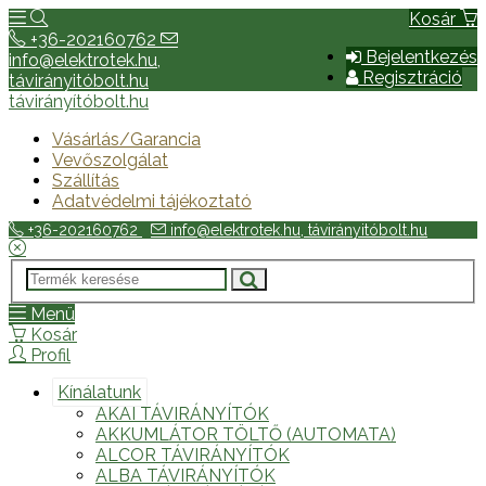
Kosár
+36-202160762
Bejelentkezés
info@elektrotek.hu,
Regisztráció
távirányitóbolt.hu
távirányítóbolt.hu
Vásárlás/Garancia
Vevőszolgálat
Szállítás
Adatvédelmi tájékoztató
+36-202160762
info@elektrotek.hu, távirányitóbolt.hu
Menü
Kosár
Profil
Kínálatunk
AKAI TÁVIRÁNYÍTÓK
AKKUMLÁTOR TÖLTŐ (AUTOMATA)
ALCOR TÁVIRÁNYÍTÓK
ALBA TÁVIRÁNYÍTÓK