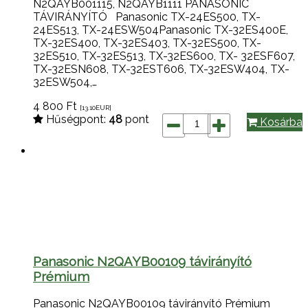
N2QAYB001115, N2QAYB1111 PANASONIC
TÁVIRÁNYÍTÓ Panasonic TX-24ES500, TX-
24ES513, TX-24ESW504Panasonic TX-32ES400E,
TX-32ES400, TX-32ES403, TX-32ES500, TX-
32ES510, TX-32ES513, TX-32ES600, TX- 32ESF607,
TX-32ESN608, TX-32EST606, TX-32ESW404, TX-
32ESW504,…
4 800
Ft
[13.10
EUR
]
Hűségpont:
48
pont
Kosárba
Panasonic N2QAYB00109 távirányító
Prémium
Panasonic N2QAYB00109 távirányító Prémium