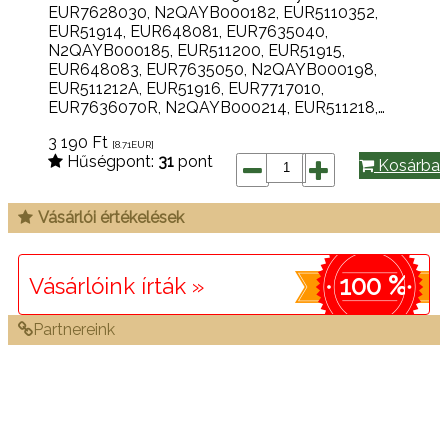
EUR7628030, N2QAYB000182, EUR5110352,
EUR51914, EUR648081, EUR7635040,
N2QAYB000185, EUR511200, EUR51915,
EUR648083, EUR7635050, N2QAYB000198,
EUR511212A, EUR51916, EUR7717010,
EUR7636070R, N2QAYB000214, EUR511218,…
3 190
Ft
[8.71
EUR
]
Hűségpont:
31
pont
Kosárba
Vásárlói értékelések
100 %
Vásárlóink írták »
Partnereink