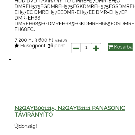
HDD DVD TÁVIRÁNYÍTÓ DMREH57DMR-EH57
DMREH575EGDMREH575EGKDMREH575EGSDMRE
EH57EC DMREH57EEDMR-EH57EE DMR-EH57EP
DMR-EH68
DMREH685EGDMREH685EGKDMREH685EGSDMRE
EH68EC…
7 200
Ft
3 600
Ft
[9.83
EUR
]
Hűségpont:
36
pont
Kosárba
N2QAYB001115, N2QAYB1111 PANASONIC
TÁVIRÁNYÍTÓ
Újdonság!