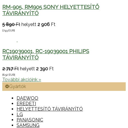
RM-905, RM905 SONY HELYETTESÍTŐ
TÁVIRÁNYÍTÓ
5 890
Ft
helyett
2 906
Ft
[7.93
EUR
]
RC19039001, RC-19039001 PHILIPS
TÁVIRÁNYÍTÓ
2 717
Ft
helyett
2 390
Ft
[6.52
EUR
]
További akcióink »
Gyártók
DAEWOO
EREDETI
HELYETTESÍTŐ TÁVIRÁNYÍTÓ
LG
PANASONIC
SAMSUNG