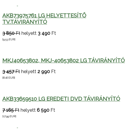
AKB73975761 LG HELYETTESÍTŐ
TV.TÁVIRÁNYÍTÓ
3 850
Ft
helyett
3 490
Ft
[9.53
EUR
]
MKJ40653802, MKJ-40653802 LG TÁVIRÁNYÍTÓ
3 457
Ft
helyett
2 990
Ft
[8.16
EUR
]
AKB33659510 LG EREDETI DVD TÁVIRÁNYÍTÓ
7 165
Ft
helyett
6 590
Ft
[17.99
EUR
]