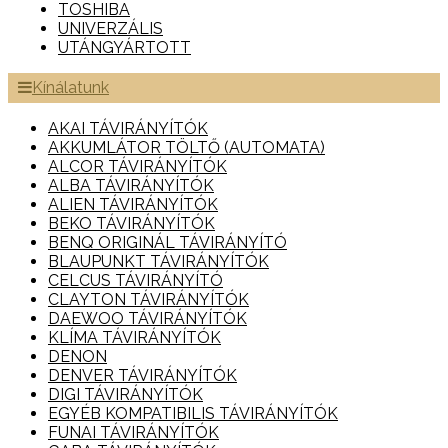
TOSHIBA
UNIVERZÁLIS
UTÁNGYÁRTOTT
Kínálatunk
AKAI TÁVIRÁNYÍTÓK
AKKUMLÁTOR TÖLTŐ (AUTOMATA)
ALCOR TÁVIRÁNYÍTÓK
ALBA TÁVIRÁNYÍTÓK
ALIEN TÁVIRÁNYÍTÓK
BEKO TÁVIRÁNYÍTÓK
BENQ ORIGINÁL TÁVIRÁNYÍTÓ
BLAUPUNKT TÁVIRÁNYÍTÓK
CELCUS TÁVIRÁNYÍTÓ
CLAYTON TÁVIRÁNYÍTÓK
DAEWOO TÁVIRÁNYÍTÓK
KLÍMA TÁVIRÁNYÍTÓK
DENON
DENVER TÁVIRÁNYÍTÓK
DIGI TÁVIRÁNYÍTÓK
EGYÉB KOMPATIBILIS TÁVIRÁNYÍTÓK
FUNAI TÁVIRÁNYÍTÓK